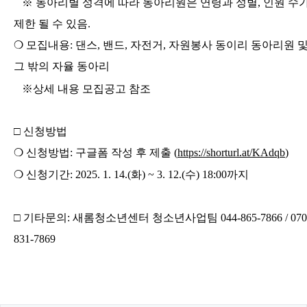
※
동아리별 성격에 따라 동아리원은 연령과 성별
,
인원 수
제한 될 수 있음
.
❍
모집내용
:
댄스
,
밴드
,
자전거
,
자원봉사 동이리 동아리원 
그 밖의 자율 동아리
※
상세 내용 모집공고 참조
□
신청방법
❍
신청방법
:
구글폼 작성 후 제출 (
https://shorturl.at/KAdqb
)
❍
신청기간
: 2025. 1. 14.(
화
) ~ 3. 12.(
수
) 18:00
까지
□
기타문의
:
새롬청소년센터 청소년사업팀
044-865-7866 / 070
831-7869