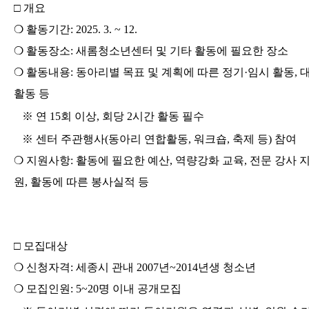
□
개요
❍
활동기간
: 2025. 3. ~ 12.
❍
활동장소
:
새롬청소년센터 및 기타 활동에 필요한 장소
❍
활동내용
:
동아리별 목표 및 계획에 따른 정기
·
임시 활동
,
활동 등
※
연
15
회 이상
,
회당
2
시간 활동 필수
※
센터 주관행사
(
동아리 연합활동
,
워크숍
,
축제 등
)
참여
❍
지원사항
:
활동에 필요한 예산
,
역량강화 교육
,
전문 강사 
원
,
활동에 따른 봉사실적 등
□
모집대상
❍
신청자격
:
세종시 관내
2007
년
~2014
년생 청소년
❍
모집인원
: 5~20
명 이내 공개모집